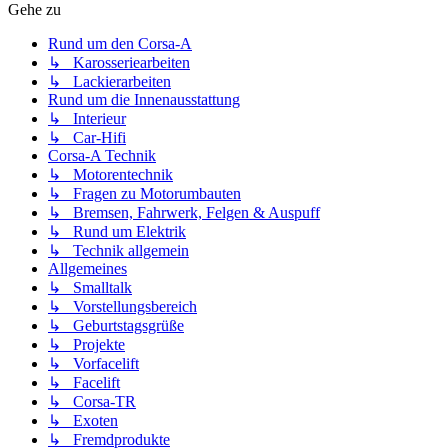
Gehe zu
Rund um den Corsa-A
↳ Karosseriearbeiten
↳ Lackierarbeiten
Rund um die Innenausstattung
↳ Interieur
↳ Car-Hifi
Corsa-A Technik
↳ Motorentechnik
↳ Fragen zu Motorumbauten
↳ Bremsen, Fahrwerk, Felgen & Auspuff
↳ Rund um Elektrik
↳ Technik allgemein
Allgemeines
↳ Smalltalk
↳ Vorstellungsbereich
↳ Geburtstagsgrüße
↳ Projekte
↳ Vorfacelift
↳ Facelift
↳ Corsa-TR
↳ Exoten
↳ Fremdprodukte